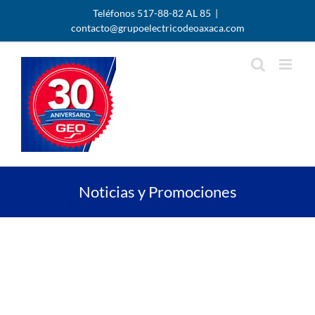
Skip
Teléfonos 517-88-82 AL 85
|
to
contacto@grupoelectricodeoaxaca.com
content
Noticias y Promociones